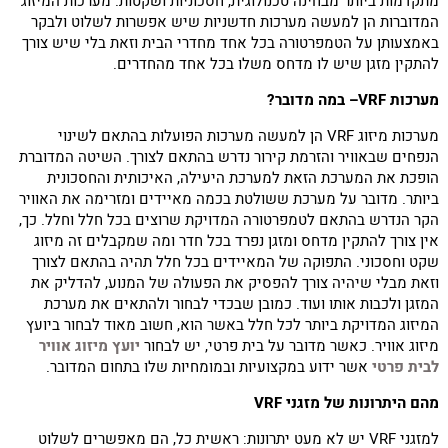
מתקדמות ביותר מבחינה טכנולוגית, חסכוניות ושקטות. מערכות המיזוג
המדוברות הן למעשה מערכות חדשניות שיש אפשרות לשלוט ולבקר
באמצעותן על הטמפרטורה בכל אחד מחדרי הבית וזאת בלי שיש צורך
להתקין מזגן שיש לו מדחס משלו בכל אחד מהחדרים.
מערכות
VRF
– במה מדובר?
מערכות מיזוג VRF הן למעשה מערכות הפועלות בהתאם לשינוי
הנפחים שבאוויר והזרמת קירור נדרש בהתאם לצורך. השיטה המדוברת
הופכת את המערכת הזאת למערכת היעילה, האיכותית והחסכונית
ביותר. מדובר על מערכת ששולטת בכמה מאיידים ומזרימה את האוויר
הקר הנדרש בהתאם לטמפרטורה המדויקת שרוצים בכל חלל וחלל. כך,
אין צורך להתקין מדחס ומזגן נפרד בכל חדר ומה שמקבלים זה מיזוג
שקט וחסכוני. התפוקה של המאיידים בכל חלל תהיה בהתאם לצורך
וזאת מבלי שיהיה צורך להפסיק את הפעולה של המנוע, להדליק את
המזגן ולכבות אותו ועוד. כמובן שבכדי לבחור ולהתאים את מערכת
המיזוג המדויקת ביותר לכל חלל באשר הוא, חשוב מאוד לבחור ביועץ
מיזוג אוויר. כאשר מדובר על בית פרטי, יש לבחור
יועץ מיזוג אוויר
לבית פרטי
אשר ידוע במקצועיות ובמומחיות שלו בתחום המדובר.
מהם היתרונות של מזגני
VRF
למזגני VRF יש לא מעט יתרונות: ראשית כל, הם מאפשרים לשלוט