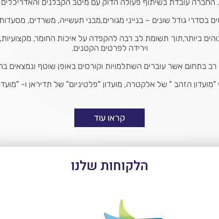
 החברה עובדת בשיתוף פעולה הדוק עם מיטב הקבלנים והאדריכלים 
בסדרי גודל שונים – בנייני מגורים,מבני תעשייה, משרדים, מסעדות ,
ים ביותר,תוך תשומת לב רבה להקפדה על איכות החומר, מקצועיות, ת
וירידה לפרטים הקטנים.
ן רב בתחום אשר עוברים השתלמויות וקורסים באופן שוטף ונמצאים בח
מועדון הזהב " של אלקטרה, מועדון "פלטיניום" של תדיראן ו- "מועדון
קראו עוד
הלקוחות שלנו