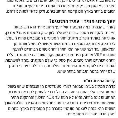
כלשהו בבית אתם לא צריכים יועץ, אך אם אתם רוצים ב התקנת מזגן
מיני מרכזי מזגן מרכזי, או מיני מרכזי, אתם חייבים יועץ והיועצים
הטובים ביותר בארץ הם קדמת המיזוג בע"מ, ולכן כדאי לפנות אליהם.
יועץ מיזוג אוויר – עתיד המזגנים?
לאחר שהבהרנו כמה התפקיד של יועץ מיזוג אוויר הוא חשוב, אנו
חייבים להקדיש מספר שורות לשאלה לאן שוק המזגנים צועד? אם כן,
אנו נראה בעתיד הקרוב מזגנים יותר חסכוניים המבזבזים פחות חשמל.
לצד זאת, אנו נראה מזגנים חכמים אשר אפשר להפעיל אותם מן
הפלאפון. עוד דבר שנראה הוא יותר ויותר אנשים הבוחרים להתקין
מערכות VRF
או מזגן מיני מרכזי וזאת עקב העובדה כי המזגנים הללו
יותר איכותיים ויותר טובים. אין ספק כי עולם המזגנים עומד להשתנות
ואנו צריכים לעקוב אחר השינויים בעולם זה, בכדי להבטיח כי המזגן
שלנו יהיה ברמה הגבוהה ביותר שיש.
קדמת המיזוג בע"מ
קדמת המיזוג בע"מ, מביאה לארץ סטנדרטים מן הגבוהים שיש בשוק
המיזוג הישראלי. החברה תעשה הכול בכדי להתקין לכם את מערכת
המיזוג הנכונה ביותר, והיא לא תנוח עד אשר התכנון וההתקנה תהיה
מושלמת עבור צרכיכם. החברה ידועה במקצועיות האדירה שלה ולאורך
השנים היא בנתה לעצמה מוניטין כחברה בין המובילות בארץ, בתחום
ייעוץ תכנון מערכות מיזוג אוויר.