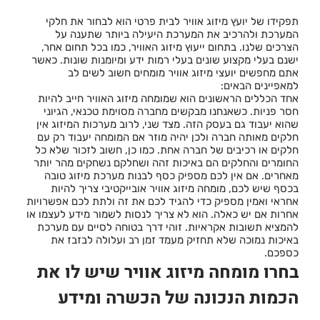
תפקידו של יועץ מיזוג אוויר לבית פרטי הוא לבחור את חלקי
המערכת ולהרכיב את המערכת היעילה ביותר שתענה על
הצרכים שלנו. בתחום ייעוץ מיזוג האוויר, כמו בכל תחום אחר,
ישנם בעלי מקצוע שונים בעלי רמות ידע ומיומנות שונות. כאשר
אתם מחפשים יועצי מיזוג אוויר מומחים חשוב לשים לב
למאפיינים הבאים:
אחד הכללים הראשונים הוא שמומחה מיזוג האוויר חייב להיות
חסר פניות. כשאנחנו מבקשים מחברה מסוימת טכנאי, הגיוני
שהוא יעבוד גם בעסק הזה. מצד שני, לרוב מערכות המיזוג אין
חלקים מאותה חברה ולכן יהיה מוזר אם המומחה יעבוד רק עם
חלקים או רכיבים של חברה אחת. כמו כן, חשוב לזכור שלא כל
החומרים והחלקים הם באיכות זהה ושחלקם נשחקים מהר יותר
מאחרים. אם אין לכם מספיק כסף לבנות מערכת מיזוג טובה
בכסף שיש לכם, מומחה מיזוג אוויר אובייקטיבי צריך להיות
אחראי ואמין מספיק כדי להגיד לכם את זה ולתת לכם אפשרויות
אחרות אם יש כאלה. הוא לא צריך לנסות לשמור מידע לעצמו או
להמציא תשובות אקראיות. זוהי דרך בטוחה לסיים עם מערכת
באיכות נמוכה שלא תחזיק מעמד זמן רב ועלולה לבזבז את
כספכם.
בחרו מומחה מיזוג אוויר שיש לו את
הכמות הנכונה של הכשרה ומידע